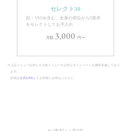
セレクト30
顔・VIOを含む、全身の部位から5箇所
をセレクトしてお手入れ
3,000
月額
円〜
※上記メニュー以外にその他メニューやお得なキャンペーンを随時実施しており
ます。
詳細は
公式LINE
よりお気軽にお尋ねください。